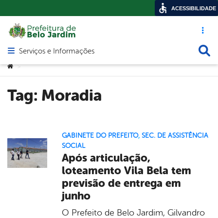
ACESSIBILIDADE
Acesso ráp
Busca
Serviços e Informações
Abrir menu principal de navegação
Você está aqui:
>
Tag:
Moradia
GABINETE DO PREFEITO
,
SEC. DE ASSISTÊNCIA
SOCIAL
Após articulação,
loteamento Vila Bela tem
previsão de entrega em
junho
O Prefeito de Belo Jardim, Gilvandro