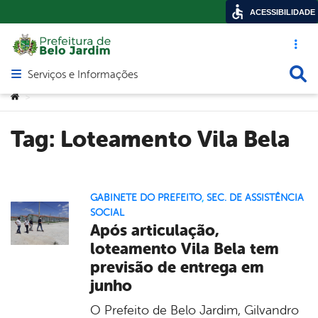
ACESSIBILIDADE
Acesso ráp
Busca
Serviços e Informações
Abrir menu principal de navegação
Você está aqui:
>
Tag:
Loteamento Vila Bela
GABINETE DO PREFEITO
,
SEC. DE ASSISTÊNCIA
SOCIAL
Após articulação,
loteamento Vila Bela tem
previsão de entrega em
junho
O Prefeito de Belo Jardim, Gilvandro