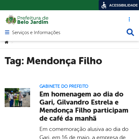
ACESSIBILIDADE
Acesso ráp
Busca
Serviços e Informações
Abrir menu principal de navegação
Você está aqui:
>
Tag:
Mendonça Filho
GABINETE DO PREFEITO
Em homenagem ao dia do
Gari, Gilvandro Estrela e
Mendonça Filho participam
de café da manhã
Em comemoração alusiva ao dia do
Gari, em 16 de maio, a empresa de