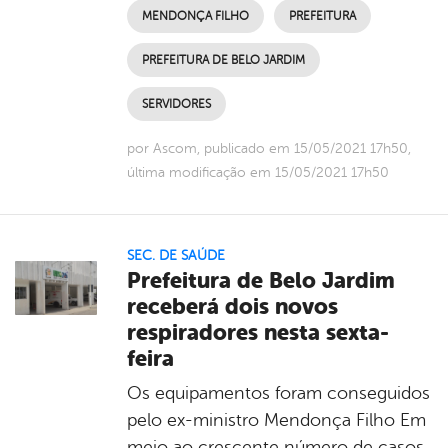
MENDONÇA FILHO
PREFEITURA
PREFEITURA DE BELO JARDIM
SERVIDORES
por Ascom, publicado em 15/05/2021 17h50,
última modificação em 15/05/2021 17h50
SEC. DE SAÚDE
Prefeitura de Belo Jardim
receberá dois novos
respiradores nesta sexta-
feira
Os equipamentos foram conseguidos
pelo ex-ministro Mendonça Filho Em
meio ao crescente número de casos