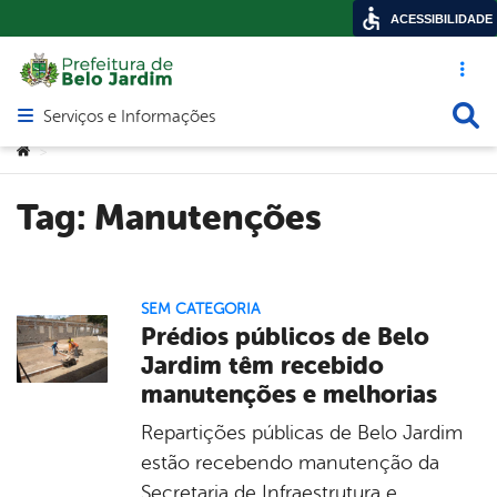
ACESSIBILIDADE
Acesso ráp
Busca
Serviços e Informações
Abrir menu principal de navegação
Você está aqui:
>
Tag:
Manutenções
SEM CATEGORIA
Prédios públicos de Belo
Jardim têm recebido
manutenções e melhorias
Repartições públicas de Belo Jardim
estão recebendo manutenção da
Secretaria de Infraestrutura e