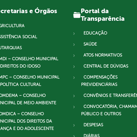
Portal da
cretarias e Órgãos
Transparência
GRICULTURA
EDUCAÇÃO
SSISTÊNCIA SOCIAL
SAÚDE
UTARQUIAS
ATOS NORMATIVOS
MDI – CONSELHO MUNICIPAL
 DIREITOS DO IDOSO
CENTRAL DE DÚVIDAS
MPC – CONSELHO MUNICIPAL
COMPENSAÇÕES
 POLÍTICA CULTURAL
PREVIDENCIÁRIAS
OMDEMA – CONSELHO
CONVÊNIOS E TRANSFERÊ
NICIPAL DE MEIO AMBIENTE
CONVOCATÓRIA, CHAMA
OMDICA – CONSELHO
PÚBLICO E OUTROS
NICIPAL DOS DIREITOS DA
DESPESAS
IANÇA E DO ADOLESCENTE
DIÁRIAS