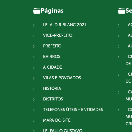
Páginas
Se
LEI ALDIR BLANC 2021
A
VICE-PREFEITO
A
PREFEITO
A
BAIRROS
C
DE
A CIDADE
C
VILAS E POVOADOS
DE
HISTÓRIA
C
DISTRITOS
MU
TELEFONES ÚTEIS - ENTIDADES
C
MU
MAPA DO SITE
CR
LEI PAULO GUSTAVO