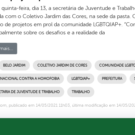
quinta-feira, dia 13, a secretária de Juventude e Trabal
da com o Coletivo Jardim das Cores, na sede da pasta. O 
ão de projetos em prol da comunidade LGBTQIAP+. “Con
palmente sobre os desafios e a realidade da
mais...
BELO JARDIM
COLETIVO JARDIM DE CORES
COMUNIDADE LGBTQ
RNACIONAL CONTRA A HOMOFOBIA
LGBTQIAP+
PREFEITURA
ETARIA DE JUVENTUDE E TRABALHO
TRABALHO
om, publicado em 14/05/2021 11h03, última modificação em 14/05/20