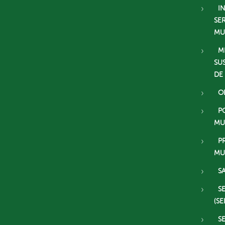
I
SE
MU
M
SU
DE
O
P
MU
P
MU
S
S
(SE
S