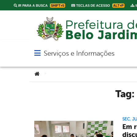
IR PARA A BUSCA
SHIFT+5
TECLAS DE ACESSO
ALT+P
M
Serviços e Informações
Abrir menu principal de navegação
Você está aqui:
>
Tag:
SEC. J
Em r
disc