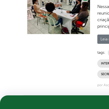
Nessa 
reuni
criaç
princi
Leia 
tags:
INTE
SECR
por Asc