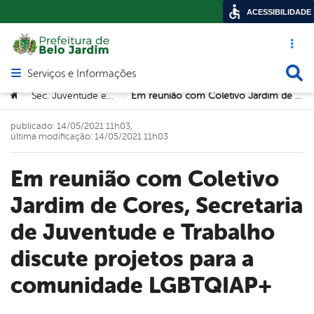
ACESSIBILIDADE
Acesso ráp
Busca
Serviços e Informações
Abrir menu principal de navegação
Você está aqui:
Sec. Juventude e Trabalho
Em reunião com Coletivo Jardim de Cores, Secretaria de Juventude e Trabalho discute projetos para a comunidade LGBTQIAP+
>
>
publicado: 14/05/2021 11h03,
última modificação: 14/05/2021 11h03
Em reunião com Coletivo
Jardim de Cores, Secretaria
de Juventude e Trabalho
discute projetos para a
comunidade LGBTQIAP+