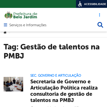
ACESSIBILIDADE
Acesso ráp
Busca
Serviços e Informações
Abrir menu principal de navegação
Você está aqui:
>
Tag:
Gestão de talentos na
PMBJ
SEC. GOVERNO E ARTICULAÇÃO
Secretaria de Governo e
Articulação Política realiza
consultoria de gestão de
talentos na PMBJ