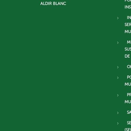
PO
ALDIR BLANC
IN
I
SE
MU
M
SU
DE
O
P
MU
P
MU
S
S
(SE