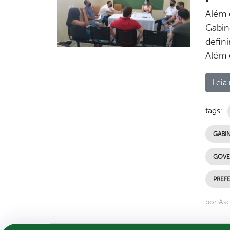
Além 
Gabin
defin
Além 
Leia 
tags:
GABI
GOVE
PREFE
por Asc