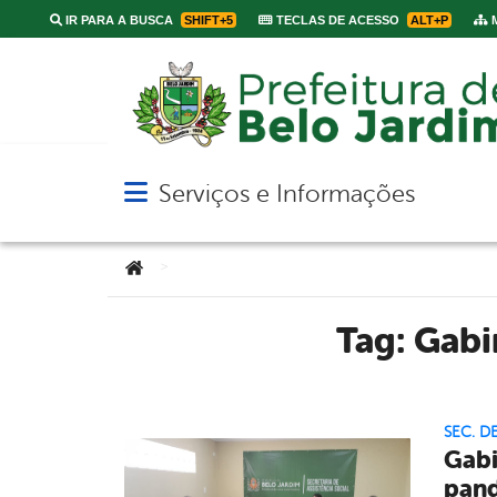
IR PARA A BUSCA
SHIFT+5
TECLAS DE ACESSO
ALT+P
M
Serviços e Informações
Abrir menu principal de navegação
Você está aqui:
>
Tag:
Gabi
SEC. D
Gabi
pand