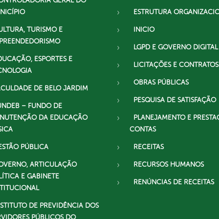
ONTROLADORIA GERAL DO
NICÍPIO
ESTRUTURA ORGANIZACI
ULTURA, TURISMO E
INICIO
PREENDEDORISMO
LGPD E GOVERNO DIGITAL
DUCAÇÃO, ESPORTES E
LICITAÇÕES E CONTRATOS
CNOLOGIA
OBRAS PÚBLICAS
ACULDADE DE BELO JARDIM
PESQUISA DE SATISFAÇÃO
UNDEB – FUNDO DE
NUTENÇÃO DA EDUCAÇÃO
PLANEJAMENTO E PRESTA
SICA
CONTAS
ESTÃO PÚBLICA
RECEITAS
OVERNO, ARTICULAÇÃO
RECURSOS HUMANOS
LÍTICA E GABINETE
RENÚNCIAS DE RECEITAS
STITUCIONAL
NSTITUTO DE PREVIDÊNCIA DOS
RVIDORES PÚBLICOS DO