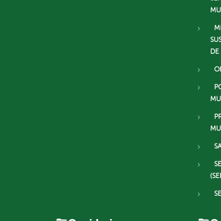
MU
M
SU
DE
O
P
MU
P
MU
S
S
(SE
S