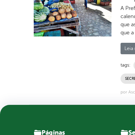
A Pref
calen
que a
que a 
Leia 
tags:
SECRE
por As
Páginas
Se