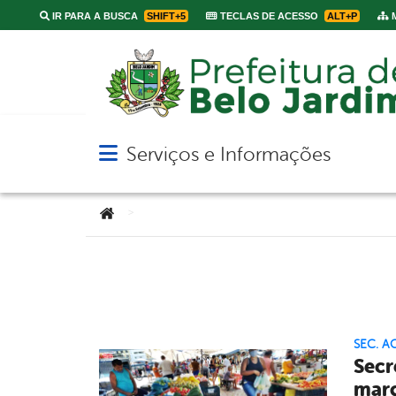
IR PARA A BUSCA
SHIFT+5
TECLAS DE ACESSO
ALT+P
M
Serviços e Informações
Abrir menu principal de navegação
Você está aqui:
>
SEC. A
Secr
mar