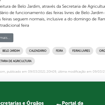
eitura de Belo Jardim, através da Secretaria de Agricult
dário de funcionamento das feiras livres de Belo Jardi
s feiras seguem normais, inclusive a do domingo de R
tradicional feira
mais...
BELO JARDIM
CALENDÁRIO
FEIRA
FEIRAS LIVRES
ORG
TARIA DE AGRICULTURA
com, publicado em 09/03/2021 20h09, última modificação em 09/03/
Portal da
cretarias e Órgãos