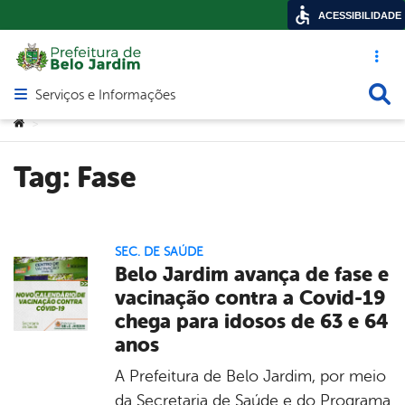
ACESSIBILIDADE
Acesso ráp
Busca
Serviços e Informações
Abrir menu principal de navegação
Você está aqui:
>
Tag:
Fase
SEC. DE SAÚDE
Belo Jardim avança de fase e
vacinação contra a Covid-19
chega para idosos de 63 e 64
anos
A Prefeitura de Belo Jardim, por meio
da Secretaria de Saúde e do Programa