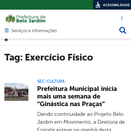
ACESSIBILIDADE
Acesso ráp
Busca
Serviços e Informações
Abrir menu principal de navegação
Você está aqui:
>
Tag:
Exercício Físico
SEC. CULTURA
Prefeitura Municipal inicia
mais uma semana de
“Ginástica nas Praças”
Dando continuidade ao Projeto Belo
Jardim em Movimento, a Diretoria de
Esporte esteve na manhã desta