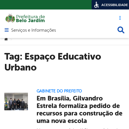
ACESSIBILIDADE
Acesso ráp
Busca
Serviços e Informações
Abrir menu principal de navegação
Você está aqui:
>
Tag:
Espaço Educativo
Urbano
GABINETE DO PREFEITO
Em Brasília, Gilvandro
Estrela formaliza pedido de
recursos para construção de
uma nova escola