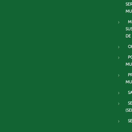
SE
MU
M
SU
DE
O
P
MU
P
MU
S
S
(SE
S