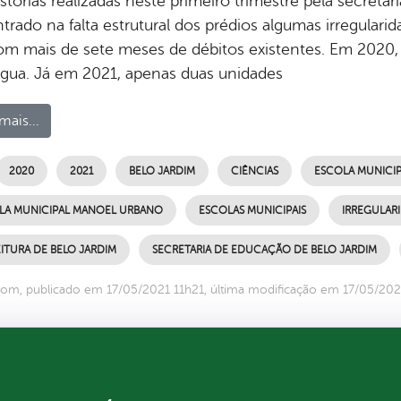
storias realizadas neste primeiro trimestre pela secreta
trado na falta estrutural dos prédios algumas irregulari
com mais de sete meses de débitos existentes. Em 2020
gua. Já em 2021, apenas duas unidades
mais...
2020
2021
BELO JARDIM
CIÊNCIAS
ESCOLA MUNICIP
LA MUNICIPAL MANOEL URBANO
ESCOLAS MUNICIPAIS
IRREGULAR
ITURA DE BELO JARDIM
SECRETARIA DE EDUCAÇÃO DE BELO JARDIM
om, publicado em 17/05/2021 11h21, última modificação em 17/05/202