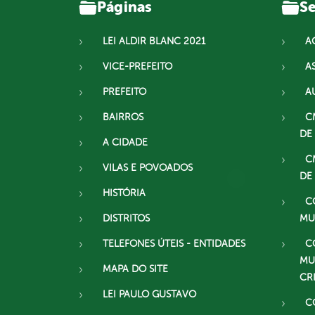
Páginas
Se
LEI ALDIR BLANC 2021
A
VICE-PREFEITO
A
PREFEITO
A
BAIRROS
C
DE
A CIDADE
C
VILAS E POVOADOS
DE
HISTÓRIA
C
DISTRITOS
MU
TELEFONES ÚTEIS - ENTIDADES
C
MU
MAPA DO SITE
CR
LEI PAULO GUSTAVO
C