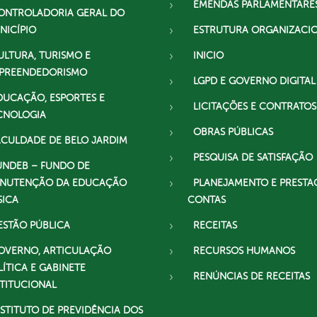
EMENDAS PARLAMENTARE
ONTROLADORIA GERAL DO
NICÍPIO
ESTRUTURA ORGANIZACI
ULTURA, TURISMO E
INICIO
PREENDEDORISMO
LGPD E GOVERNO DIGITAL
DUCAÇÃO, ESPORTES E
LICITAÇÕES E CONTRATOS
CNOLOGIA
OBRAS PÚBLICAS
ACULDADE DE BELO JARDIM
PESQUISA DE SATISFAÇÃO
UNDEB – FUNDO DE
NUTENÇÃO DA EDUCAÇÃO
PLANEJAMENTO E PRESTA
SICA
CONTAS
ESTÃO PÚBLICA
RECEITAS
OVERNO, ARTICULAÇÃO
RECURSOS HUMANOS
LÍTICA E GABINETE
RENÚNCIAS DE RECEITAS
STITUCIONAL
NSTITUTO DE PREVIDÊNCIA DOS