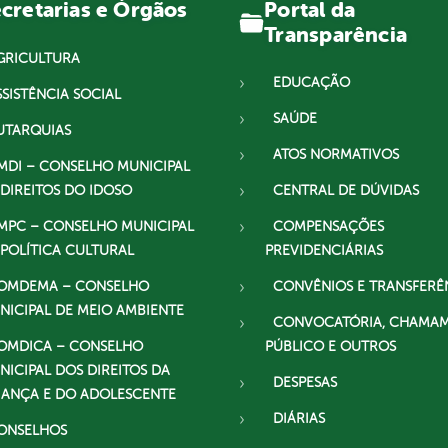
Portal da
cretarias e Órgãos
Transparência
GRICULTURA
EDUCAÇÃO
SSISTÊNCIA SOCIAL
SAÚDE
UTARQUIAS
ATOS NORMATIVOS
MDI – CONSELHO MUNICIPAL
 DIREITOS DO IDOSO
CENTRAL DE DÚVIDAS
MPC – CONSELHO MUNICIPAL
COMPENSAÇÕES
 POLÍTICA CULTURAL
PREVIDENCIÁRIAS
OMDEMA – CONSELHO
CONVÊNIOS E TRANSFERÊ
NICIPAL DE MEIO AMBIENTE
CONVOCATÓRIA, CHAMA
OMDICA – CONSELHO
PÚBLICO E OUTROS
NICIPAL DOS DIREITOS DA
DESPESAS
IANÇA E DO ADOLESCENTE
DIÁRIAS
ONSELHOS