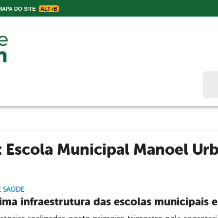
APA DO SITE
ALT+B
Bus
:
Escola Municipal Manoel Ur
E SAÚDE
ima infraestrutura das escolas municipais