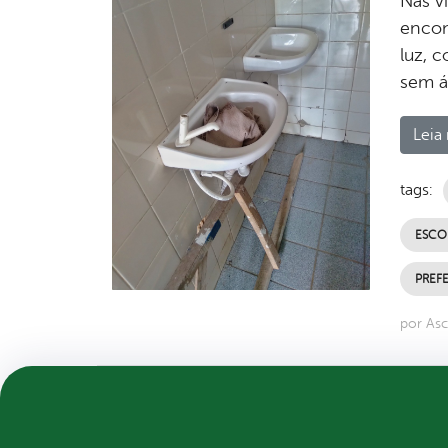
Nas vi
encon
luz, 
sem á
Leia 
tags:
ESCO
PREFE
por Asc