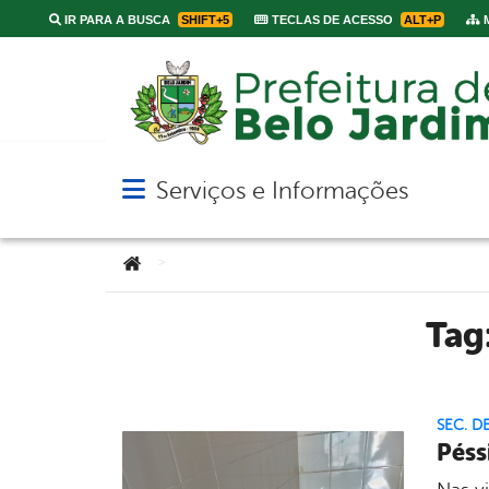
IR PARA A BUSCA
SHIFT+5
TECLAS DE ACESSO
ALT+P
M
Serviços e Informações
Abrir menu principal de navegação
Você está aqui:
>
Tag
SEC. D
Péss