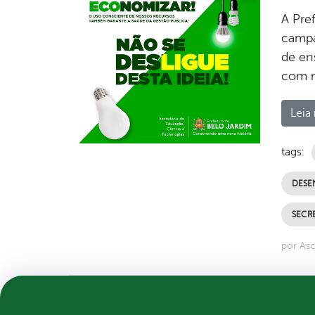
A Pre
campa
de en
com m
Leia 
tags:
DESE
SECR
por Asc