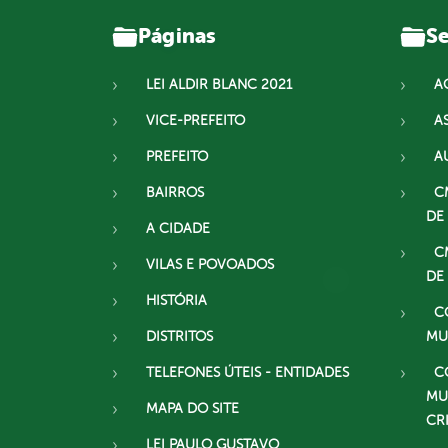
Páginas
Se
LEI ALDIR BLANC 2021
A
VICE-PREFEITO
A
PREFEITO
A
BAIRROS
C
DE
A CIDADE
C
VILAS E POVOADOS
DE
HISTÓRIA
C
DISTRITOS
MU
TELEFONES ÚTEIS - ENTIDADES
C
MU
MAPA DO SITE
CR
LEI PAULO GUSTAVO