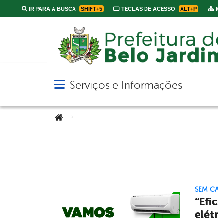
IR PARA A BUSCA
SHIFT+5
TECLAS DE ACESSO
ALT+P
M
Serviços e Informações
Abrir menu principal de navegação
Você está aqui:
>
SEM C
“Efi
elétr