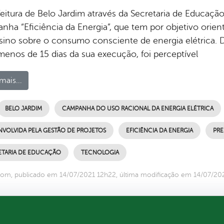
feitura de Belo Jardim através da Secretaria de Educaçã
nha “Eficiência da Energia”, que tem por objetivo orient
sino sobre o consumo consciente de energia elétrica. D
enos de 15 dias da sua execução, foi perceptível
mais...
BELO JARDIM
CAMPANHA DO USO RACIONAL DA ENERGIA ELÉTRICA
NVOLVIDA PELA GESTÃO DE PROJETOS
EFICIÊNCIA DA ENERGIA
PRE
ETARIA DE EDUCAÇÃO
TECNOLOGIA
om, publicado em 14/07/2021 12h22, última modificação em 14/07/20