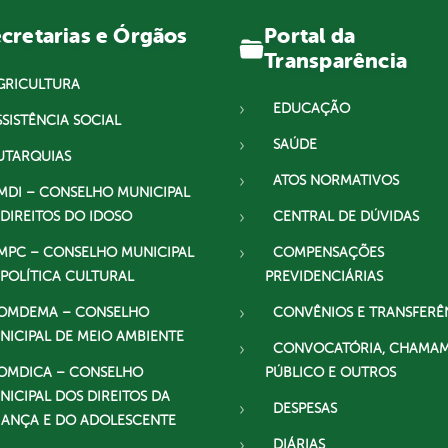
Portal da
cretarias e Órgãos
Transparência
GRICULTURA
EDUCAÇÃO
SSISTÊNCIA SOCIAL
SAÚDE
UTARQUIAS
ATOS NORMATIVOS
MDI – CONSELHO MUNICIPAL
 DIREITOS DO IDOSO
CENTRAL DE DÚVIDAS
MPC – CONSELHO MUNICIPAL
COMPENSAÇÕES
 POLÍTICA CULTURAL
PREVIDENCIÁRIAS
OMDEMA – CONSELHO
CONVÊNIOS E TRANSFERÊ
NICIPAL DE MEIO AMBIENTE
CONVOCATÓRIA, CHAMA
OMDICA – CONSELHO
PÚBLICO E OUTROS
NICIPAL DOS DIREITOS DA
DESPESAS
IANÇA E DO ADOLESCENTE
DIÁRIAS