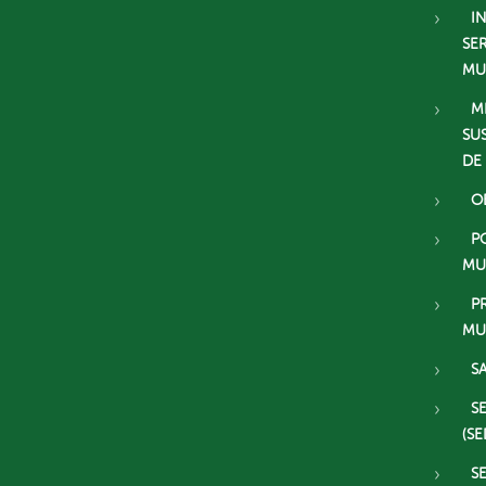
I
SE
MU
M
SU
DE
O
P
MU
P
MU
S
S
(SE
S