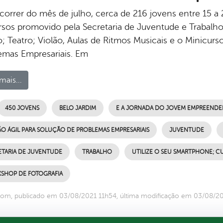
correr do mês de julho, cerca de 216 jovens entre 15 a
rsos promovido pela Secretaria de Juventude e Trabalho.
o; Teatro; Violão, Aulas de Ritmos Musicais e o Minicurs
emas Empresariais. Em
mais...
450 JOVENS
BELO JARDIM
E A JORNADA DO JOVEM EMPREEND
O ÁGIL PARA SOLUÇÃO DE PROBLEMAS EMPRESARIAIS
JUVENTUDE
ETARIA DE JUVENTUDE
TRABALHO
UTILIZE O SEU SMARTPHONE; CU
SHOP DE FOTOGRAFIA
om, publicado em 03/08/2021 11h54, última modificação em 03/08/2