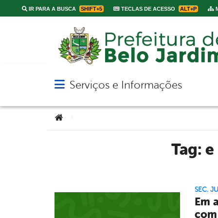
IR PARA A BUSCA
SHIFT+5
TECLAS DE ACESSO
ALT+P
M
Serviços e Informações
Abrir menu principal de navegação
Você está aqui:
>
Tag:
e
SEC. J
Em a
com 