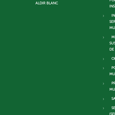
PO
ALDIR BLANC
IN
I
SE
MU
M
SU
DE
O
P
MU
P
MU
S
S
(SE