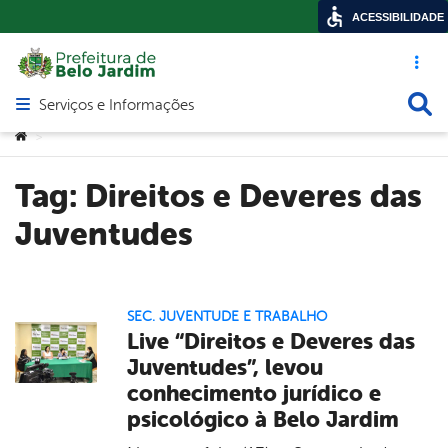
ACESSIBILIDADE
Acesso ráp
Busca
Serviços e Informações
Abrir menu principal de navegação
Você está aqui:
>
Tag:
Direitos e Deveres das
Juventudes
SEC. JUVENTUDE E TRABALHO
Live “Direitos e Deveres das
Juventudes”, levou
conhecimento jurídico e
psicológico à Belo Jardim