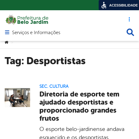
ACESSIBILIDADE
Acesso ráp
Busca
Serviços e Informações
Abrir menu principal de navegação
Você está aqui:
>
Tag:
Desportistas
SEC. CULTURA
Diretoria de esporte tem
ajudado desportistas e
proporcionado grandes
frutos
O esporte belo-jardinense andava
esquecido e os desportistas