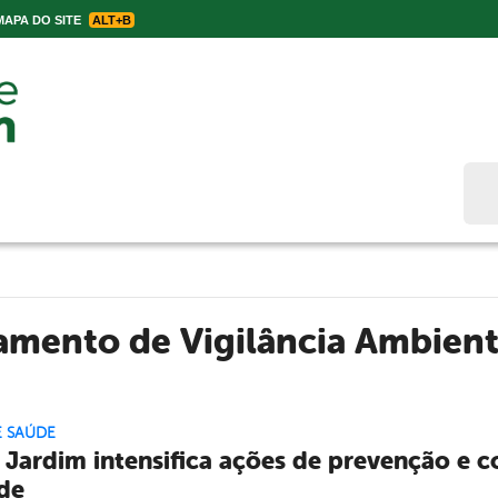
APA DO SITE
ALT+B
Bus
amento de Vigilância Ambien
E SAÚDE
 Jardim intensifica ações de prevenção e 
de