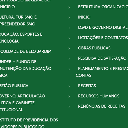
ONTROLADORIA GERAL DO
NICÍPIO
ESTRUTURA ORGANIZACI
ULTURA, TURISMO E
INICIO
PREENDEDORISMO
LGPD E GOVERNO DIGITAL
DUCAÇÃO, ESPORTES E
LICITAÇÕES E CONTRATOS
CNOLOGIA
OBRAS PÚBLICAS
ACULDADE DE BELO JARDIM
PESQUISA DE SATISFAÇÃO
UNDEB – FUNDO DE
NUTENÇÃO DA EDUCAÇÃO
PLANEJAMENTO E PRESTA
SICA
CONTAS
ESTÃO PÚBLICA
RECEITAS
OVERNO, ARTICULAÇÃO
RECURSOS HUMANOS
LÍTICA E GABINETE
RENÚNCIAS DE RECEITAS
STITUCIONAL
NSTITUTO DE PREVIDÊNCIA DOS
RVIDORES PÚBLICOS DO