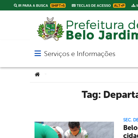
IR PARA A BUSCA
SHIFT+5
TECLAS DE ACESSO
ALT+P
M
Serviços e Informações
Abrir menu principal de navegação
Você está aqui:
>
Tag:
Depart
SEC. D
Belo
cida