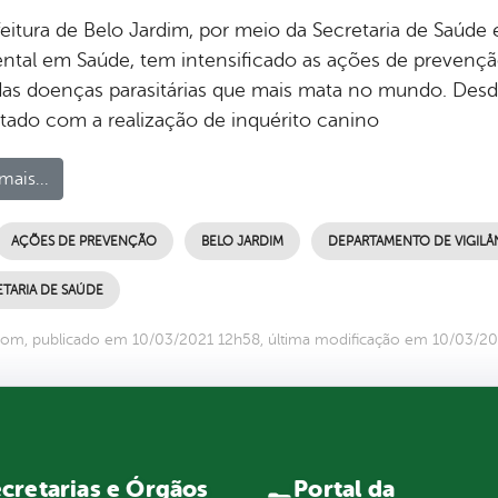
feitura de Belo Jardim, por meio da Secretaria de Saúde
ntal em Saúde, tem intensificado as ações de prevençã
as doenças parasitárias que mais mata no mundo. Desd
tado com a realização de inquérito canino
mais...
AÇÕES DE PREVENÇÃO
BELO JARDIM
DEPARTAMENTO DE VIGILÂ
TARIA DE SAÚDE
om, publicado em 10/03/2021 12h58, última modificação em 10/03/2
Portal da
cretarias e Órgãos