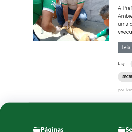
A Pre
Ambie
uma d
execu
Leia 
tags:
SECRE
por Asc
Páginas
Se