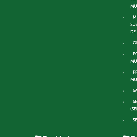
MU
M
SU
DE
O
P
MU
P
MU
S
S
(SE
S