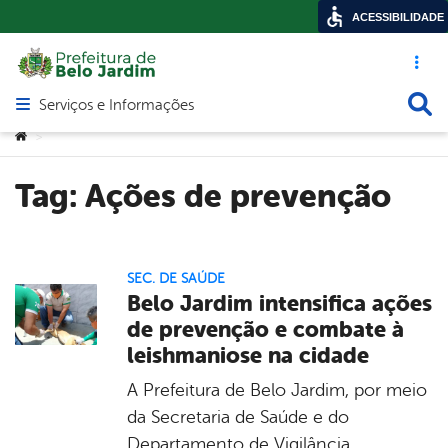
ACESSIBILIDADE
Acesso ráp
Busca
Serviços e Informações
Abrir menu principal de navegação
Você está aqui:
>
Tag:
Ações de prevenção
SEC. DE SAÚDE
Belo Jardim intensifica ações
de prevenção e combate à
leishmaniose na cidade
A Prefeitura de Belo Jardim, por meio
da Secretaria de Saúde e do
Departamento de Vigilância