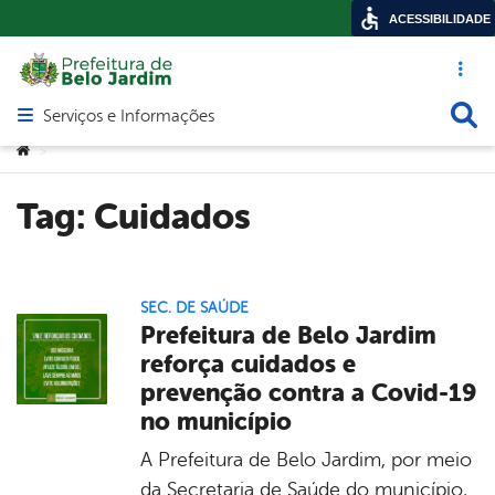
ACESSIBILIDADE
Acesso ráp
Busca
Serviços e Informações
Abrir menu principal de navegação
Você está aqui:
>
Tag:
Cuidados
SEC. DE SAÚDE
Prefeitura de Belo Jardim
reforça cuidados e
prevenção contra a Covid-19
no município
A Prefeitura de Belo Jardim, por meio
da Secretaria de Saúde do município,