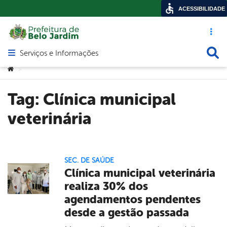
ACESSIBILIDADE
Acesso ráp
Busca
Serviços e Informações
Abrir menu principal de navegação
Você está aqui:
>
Tag:
Clínica municipal
veterinária
SEC. DE SAÚDE
Clínica municipal veterinária
realiza 30% dos
agendamentos pendentes
desde a gestão passada