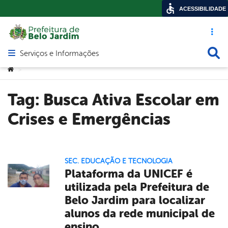
ACESSIBILIDADE
Acesso ráp
Busca
Serviços e Informações
Abrir menu principal de navegação
Você está aqui:
>
Tag:
Busca Ativa Escolar em
Crises e Emergências
SEC. EDUCAÇÃO E TECNOLOGIA
Plataforma da UNICEF é
utilizada pela Prefeitura de
Belo Jardim para localizar
alunos da rede municipal de
ensino