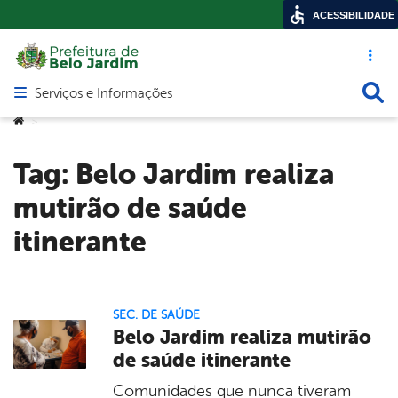
ACESSIBILIDADE
Acesso ráp
Busca
Serviços e Informações
Abrir menu principal de navegação
Você está aqui:
>
Tag:
Belo Jardim realiza
mutirão de saúde
itinerante
SEC. DE SAÚDE
Belo Jardim realiza mutirão
de saúde itinerante
Comunidades que nunca tiveram