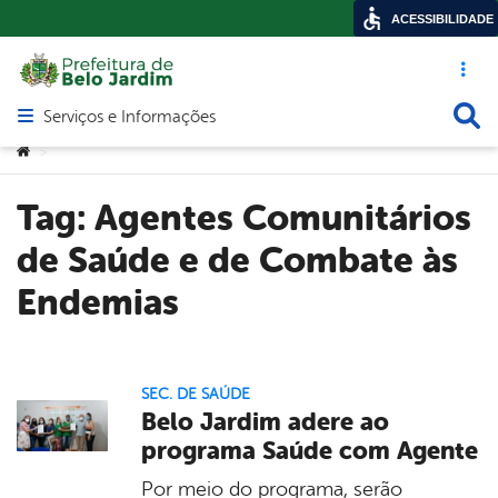
ACESSIBILIDADE
Acesso ráp
Busca
Serviços e Informações
Abrir menu principal de navegação
Você está aqui:
>
Tag:
Agentes Comunitários
de Saúde e de Combate às
Endemias
SEC. DE SAÚDE
Belo Jardim adere ao
programa Saúde com Agente
Por meio do programa, serão