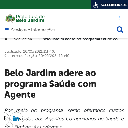
ACESSIBILIDADE
Acesso ráp
Busca
Serviços e Informações
Abrir menu principal de navegação
Você está aqui:
Sec. de Saúde
Belo Jardim adere ao programa Saúde com Agente
>
>
publicado: 20/05/2021 15h40,
última modificação: 20/05/2021 15h40
Belo Jardim adere ao
programa Saúde com
Agente
Por meio do programa, serão ofertados cursos
direcionados aos Agentes Comunitários de Saúde e
cebook
Twitter
Linkedin
de Combate às Endemias