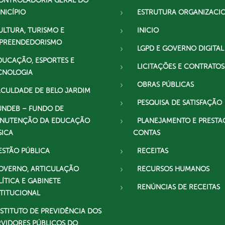
ONTROLADORIA GERAL DO
NICÍPIO
ESTRUTURA ORGANIZACI
ULTURA, TURISMO E
INICIO
PREENDEDORISMO
LGPD E GOVERNO DIGITAL
DUCAÇÃO, ESPORTES E
LICITAÇÕES E CONTRATOS
CNOLOGIA
OBRAS PÚBLICAS
ACULDADE DE BELO JARDIM
PESQUISA DE SATISFAÇÃO
UNDEB – FUNDO DE
NUTENÇÃO DA EDUCAÇÃO
PLANEJAMENTO E PRESTA
SICA
CONTAS
ESTÃO PÚBLICA
RECEITAS
OVERNO, ARTICULAÇÃO
RECURSOS HUMANOS
LÍTICA E GABINETE
RENÚNCIAS DE RECEITAS
STITUCIONAL
NSTITUTO DE PREVIDÊNCIA DOS
RVIDORES PÚBLICOS DO