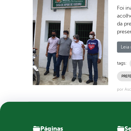
Foi i
acolh
da pre
presen
Leia 
tags:
PREFE
por Asc
Páginas
Se