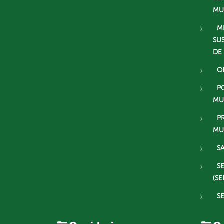
MU
M
SU
DE
O
P
MU
P
MU
S
S
(SE
S