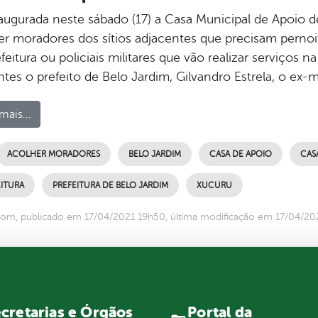
naugurada neste sábado (17) a Casa Municipal de Apoio 
er moradores dos sítios adjacentes que precisam pernoit
feitura ou policiais militares que vão realizar serviços n
tes o prefeito de Belo Jardim, Gilvandro Estrela, o ex-
mais...
ACOLHER MORADORES
BELO JARDIM
CASA DE APOIO
CAS
ITURA
PREFEITURA DE BELO JARDIM
XUCURU
om, publicado em 17/04/2021 19h50, última modificação em 17/04/20
Portal da
cretarias e Órgãos