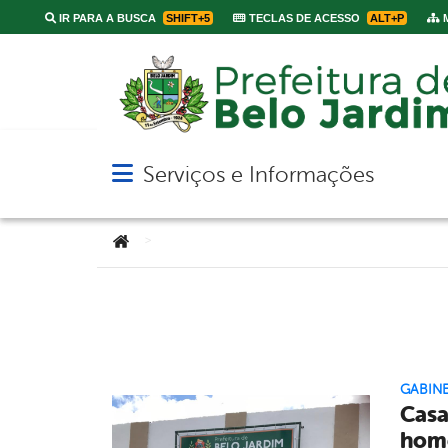
IR PARA A BUSCA
SHIFT+5
TECLAS DE ACESSO
ALT+P
M
Serviços e Informações
Abrir menu principal de navegação
Você está aqui:
>
GABINE
Casa
hom