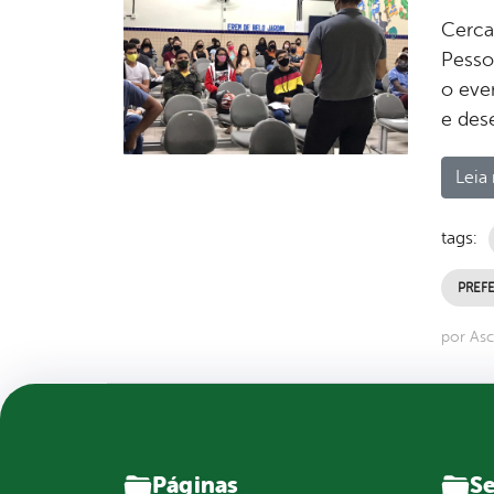
Cerca
Pesso
o eve
e des
Leia 
tags:
PREFE
por Asc
Páginas
Se