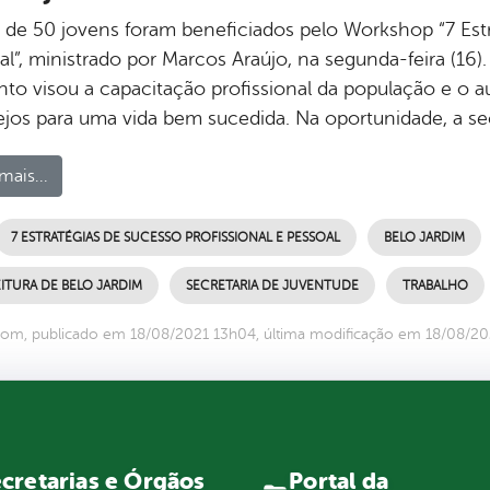
 de 50 jovens foram beneficiados pelo Workshop “7 Estr
al”, ministrado por Marcos Araújo, na segunda-feira (16)
nto visou a capacitação profissional da população e o 
ejos para uma vida bem sucedida. Na oportunidade, a sec
mais...
7 ESTRATÉGIAS DE SUCESSO PROFISSIONAL E PESSOAL
BELO JARDIM
ITURA DE BELO JARDIM
SECRETARIA DE JUVENTUDE
TRABALHO
om, publicado em 18/08/2021 13h04, última modificação em 18/08/2
Portal da
cretarias e Órgãos