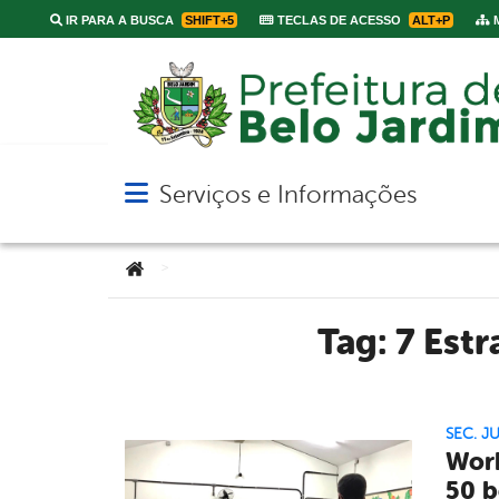
IR PARA A BUSCA
SHIFT+5
TECLAS DE ACESSO
ALT+P
M
Serviços e Informações
Abrir menu principal de navegação
Você está aqui:
>
Tag:
7 Estr
SEC. J
Work
50 b