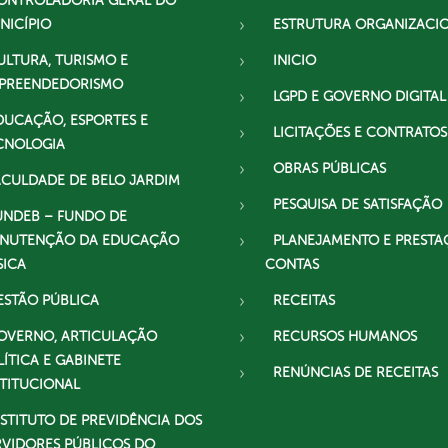
ONTROLADORIA GERAL DO
NICÍPIO
ESTRUTURA ORGANIZACI
ULTURA, TURISMO E
INICIO
PREENDEDORISMO
LGPD E GOVERNO DIGITAL
DUCAÇÃO, ESPORTES E
LICITAÇÕES E CONTRATOS
CNOLOGIA
OBRAS PÚBLICAS
ACULDADE DE BELO JARDIM
PESQUISA DE SATISFAÇÃO
UNDEB – FUNDO DE
NUTENÇÃO DA EDUCAÇÃO
PLANEJAMENTO E PRESTA
SICA
CONTAS
ESTÃO PÚBLICA
RECEITAS
OVERNO, ARTICULAÇÃO
RECURSOS HUMANOS
LÍTICA E GABINETE
RENÚNCIAS DE RECEITAS
STITUCIONAL
NSTITUTO DE PREVIDÊNCIA DOS
RVIDORES PÚBLICOS DO