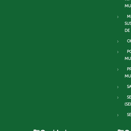
MU
M
SU
DE
O
P
MU
P
MU
S
S
(SE
S