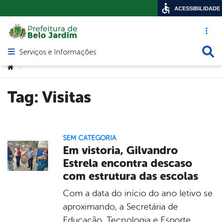
ACESSIBILIDADE
Acesso ráp
Busca
Serviços e Informações
Abrir menu principal de navegação
Você está aqui:
>
Tag:
Visitas
SEM CATEGORIA
Em vistoria, Gilvandro
Estrela encontra descaso
com estrutura das escolas
Com a data do início do ano letivo se
aproximando, a Secretária de
Educação, Tecnologia e Esporte,