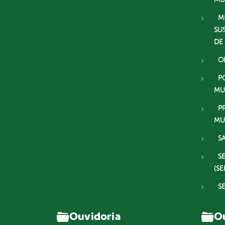
M
SU
DE
O
P
MU
P
MU
S
S
(SE
S
Ouvidoria
Ou