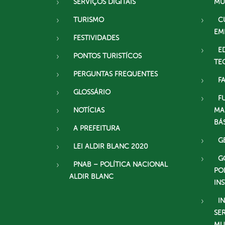
SERVIÇOS DIGITAIS
MU
TURISMO
C
EM
FESTIVIDADES
E
PONTOS TURISTÍCOS
TE
PERGUNTAS FREQUENTES
F
GLOSSÁRIO
F
NOTÍCIAS
MA
BÁ
A PREFEITURA
G
LEI ALDIR BLANC 2020
G
PNAB – POLÍTICA NACIONAL
PO
ALDIR BLANC
IN
I
SE
MU