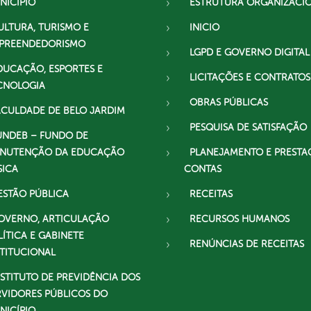
NICÍPIO
ESTRUTURA ORGANIZACI
ULTURA, TURISMO E
INICIO
PREENDEDORISMO
LGPD E GOVERNO DIGITAL
DUCAÇÃO, ESPORTES E
LICITAÇÕES E CONTRATOS
CNOLOGIA
OBRAS PÚBLICAS
ACULDADE DE BELO JARDIM
PESQUISA DE SATISFAÇÃO
UNDEB – FUNDO DE
NUTENÇÃO DA EDUCAÇÃO
PLANEJAMENTO E PRESTA
SICA
CONTAS
ESTÃO PÚBLICA
RECEITAS
OVERNO, ARTICULAÇÃO
RECURSOS HUMANOS
LÍTICA E GABINETE
RENÚNCIAS DE RECEITAS
STITUCIONAL
NSTITUTO DE PREVIDÊNCIA DOS
RVIDORES PÚBLICOS DO
NICÍPIO