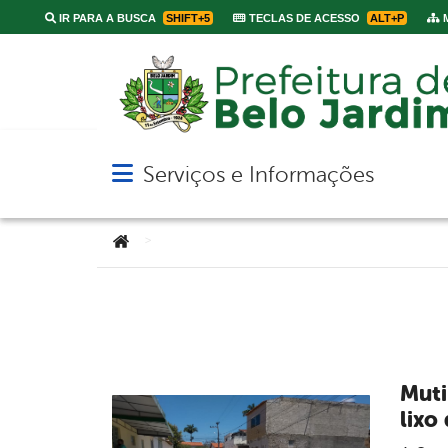
IR PARA A BUSCA
SHIFT+5
TECLAS DE ACESSO
ALT+P
M
Serviços e Informações
Abrir menu principal de navegação
Você está aqui:
>
Muti
lixo