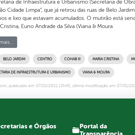
etaria de Infraestrutura e Urbanismo (Secretaria de Obra
rão Cidade Limpa”, que já retirou das ruas de Belo Jar
hos e lixo que estavam acumulados. O mutirão está sendo
 Cristina, Euno Andrade da Silva (Viana & Moura
mais...
BELO JARDIM
CENTRO
COHAB III
MARIA CRISTINA
M
TARIA DE INFRAESTRUTURA E URBANISMO
VIANA & MOURA
om, publicado em 07/01/2021 13h45, última modificação em 07/01/20
Portal da
cretarias e Órgãos
Transparência