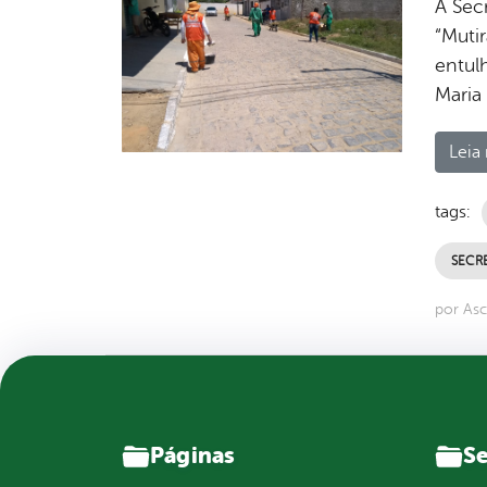
A Secr
“Muti
entul
Maria
Leia 
tags:
SECRE
por Asc
Páginas
Se