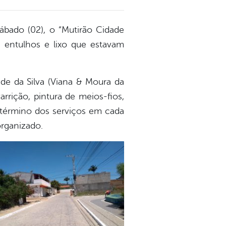
sábado (02), o “Mutirão Cidade
e entulhos e lixo que estavam
ade da Silva (Viana & Moura da
rrição, pintura de meios-fios,
o término dos serviços em cada
organizado.