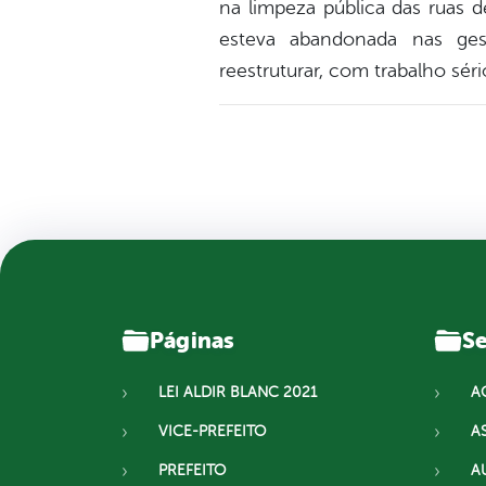
na limpeza pública das ruas 
esteva abandonada nas ges
reestruturar, com trabalho sé
Páginas
Se
LEI ALDIR BLANC 2021
A
VICE-PREFEITO
A
PREFEITO
A