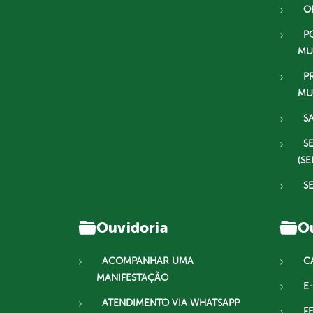
O
P
MU
P
MU
S
S
(SE
S
Ouvidoria
Ou
ACOMPANHAR UMA
C
MANIFESTAÇÃO
E-
ATENDIMENTO VIA WHATSAPP
F