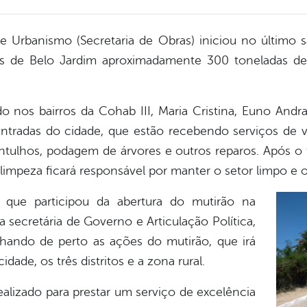
a e Urbanismo (Secretaria de Obras) iniciou no último 
uas de Belo Jardim aproximadamente 300 toneladas d
o nos bairros da Cohab III, Maria Cristina, Euno Andr
ntradas do cidade, que estão recebendo serviços de va
entulhos, podagem de árvores e outros reparos. Após 
 limpeza ficará responsável por manter o setor limpo e 
a, que participou da abertura do mutirão na
secretária de Governo e Articulação Política,
ndo de perto as ações do mutirão, que irá
idade, os três distritos e a zona rural.
ealizado para prestar um serviço de excelência