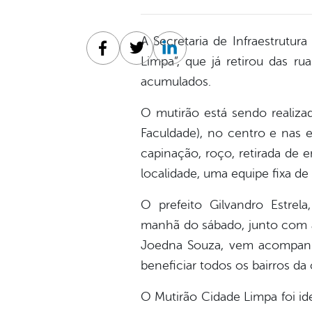
A Secretaria de Infraestrutur
Facebook
Twitter
Linkedin
Limpa”, que já retirou das r
acumulados.
O mutirão está sendo realizad
Faculdade), no centro e nas e
capinação, roço, retirada de 
localidade, uma equipe fixa de
O prefeito Gilvandro Estrel
manhã do sábado, junto com a 
Joedna Souza, vem acompanha
beneficiar todos os bairros da c
O Mutirão Cidade Limpa foi id