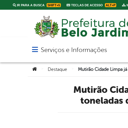
IR PARA A BUSCA
SHIFT+5
TECLAS DE ACESSO
ALT+P
M
Serviços e Informações
Abrir menu principal de navegação
Você está aqui:
>
>
Destaque
Mutirão Cidade Limpa já retirou aproximadamente 300
toneladas 