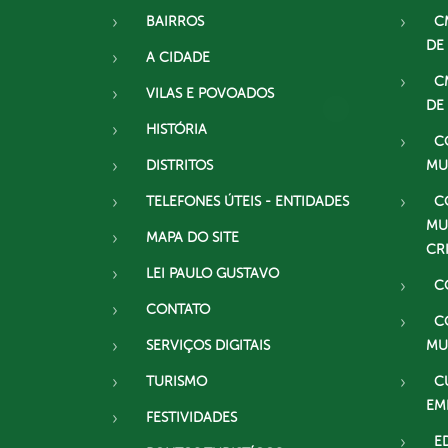
BAIRROS
C
DE
A CIDADE
C
VILAS E POVOADOS
DE
HISTÓRIA
C
DISTRITOS
MU
TELEFONES ÚTEIS - ENTIDADES
C
MU
MAPA DO SITE
CR
LEI PAULO GUSTAVO
C
CONTATO
C
SERVIÇOS DIGITAIS
MU
TURISMO
C
EM
FESTIVIDADES
E