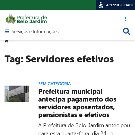
ACESSIBILIDADE
Acesso ráp
Busca
Serviços e Informações
Abrir menu principal de navegação
Você está aqui:
>
Tag:
Servidores efetivos
SEM CATEGORIA
Prefeitura municipal
antecipa pagamento dos
servidores aposentados,
pensionistas e efetivos
A Prefeitura de Belo Jardim antecipou
para esta quarta-feira, dia 24, o