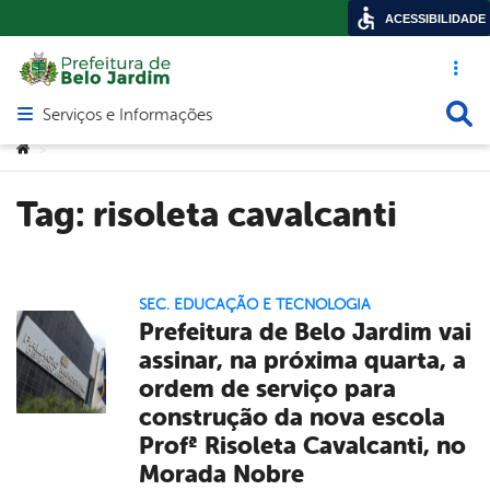
ACESSIBILIDADE
Acesso ráp
Busca
Serviços e Informações
Abrir menu principal de navegação
Você está aqui:
>
Tag:
risoleta cavalcanti
SEC. EDUCAÇÃO E TECNOLOGIA
Prefeitura de Belo Jardim vai
assinar, na próxima quarta, a
ordem de serviço para
construção da nova escola
Profª Risoleta Cavalcanti, no
Morada Nobre