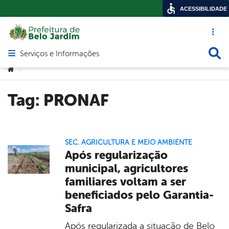
ACESSIBILIDADE
Acesso ráp
Busca
Serviços e Informações
Abrir menu principal de navegação
Você está aqui:
>
Tag:
PRONAF
SEC. AGRICULTURA E MEIO AMBIENTE
Após regularização
municipal, agricultores
familiares voltam a ser
beneficiados pelo Garantia-
Safra
Após regularizada a situação de Belo