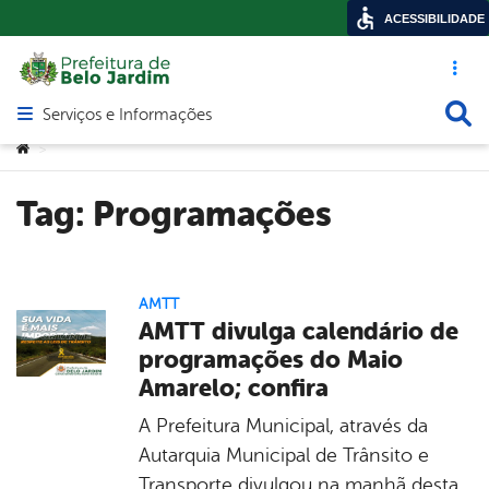
ACESSIBILIDADE
Acesso ráp
Busca
Serviços e Informações
Abrir menu principal de navegação
Você está aqui:
>
Tag:
Programações
AMTT
AMTT divulga calendário de
programações do Maio
Amarelo; confira
A Prefeitura Municipal, através da
Autarquia Municipal de Trânsito e
Transporte divulgou na manhã desta