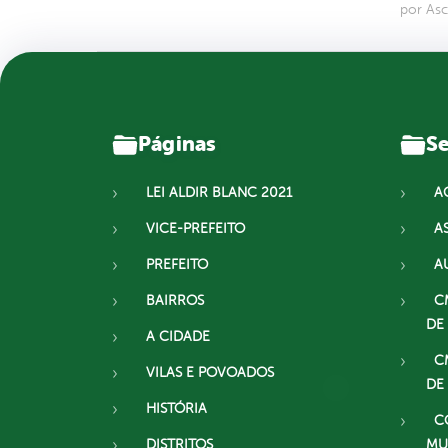
por As
Páginas
Se
LEI ALDIR BLANC 2021
A
VICE-PREFEITO
A
PREFEITO
A
BAIRROS
C
DE
A CIDADE
C
VILAS E POVOADOS
DE
HISTÓRIA
C
DISTRITOS
MU