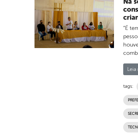
Na s
cons
cria
“É te
pesso
houve
comba
Leia 
tags:
PREFE
SECR
TECN