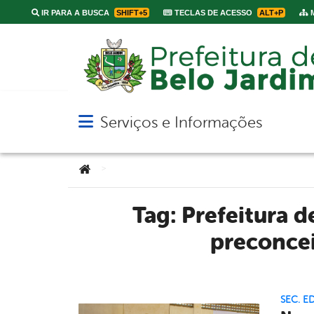
IR PARA A BUSCA
SHIFT+5
TECLAS DE ACESSO
ALT+P
M
Serviços e Informações
Abrir menu principal de navegação
Você está aqui:
>
Tag:
Prefeitura d
preconcei
SEC. 