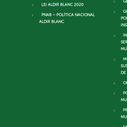
G
LEI ALDIR BLANC 2020
G
PNAB – POLÍTICA NACIONAL
PO
ALDIR BLANC
IN
I
SE
MU
M
SU
DE
O
P
MU
P
MU