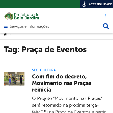
ACESSIBILIDADE
Acesso ráp
Busca
Serviços e Informações
Abrir menu principal de navegação
Você está aqui:
>
Tag:
Praça de Eventos
SEC. CULTURA
Com fim do decreto,
Movimento nas Praças
reinicia
O Projeto “Movimento nas Praças”
será retomado na próxima terça-
feira(15) na Praça de Eventos a partir