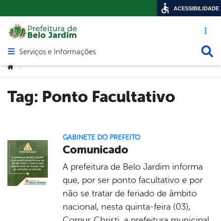
ACESSIBILIDADE
Acesso ráp
Busca
Serviços e Informações
Abrir menu principal de navegação
Você está aqui:
>
Tag:
Ponto Facultativo
GABINETE DO PREFEITO
Comunicado
A prefeitura de Belo Jardim informa
que, por ser ponto facultativo e por
não se tratar de feriado de âmbito
nacional, nesta quinta-feira (03),
Corpus Christi, a prefeitura municipal