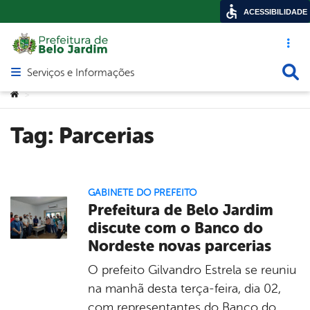
ACESSIBILIDADE
Acesso ráp
Busca
Serviços e Informações
Abrir menu principal de navegação
Você está aqui:
>
Tag:
Parcerias
GABINETE DO PREFEITO
Prefeitura de Belo Jardim
discute com o Banco do
Nordeste novas parcerias
O prefeito Gilvandro Estrela se reuniu
na manhã desta terça-feira, dia 02,
com representantes do Banco do