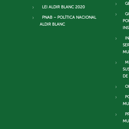
G
LEI ALDIR BLANC 2020
G
PNAB – POLÍTICA NACIONAL
PO
ALDIR BLANC
IN
I
SE
MU
M
SU
DE
O
P
MU
P
MU