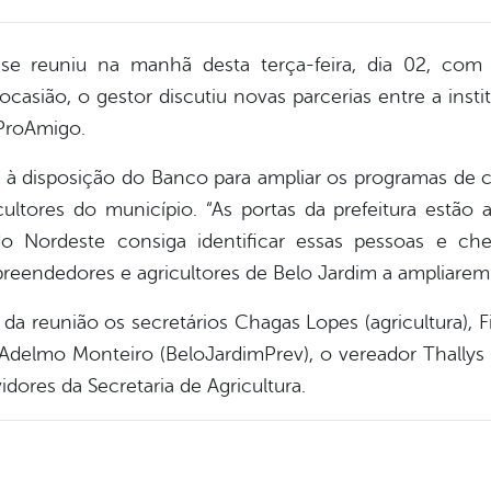
a se reuniu na manhã desta terça-feira, dia 02, co
asião, o gestor discutiu novas parcerias entre a insti
ProAmigo.
a à disposição do Banco para ampliar os programas de c
ltores do município. “As portas da prefeitura estão a
 Nordeste consiga identificar essas pessoas e cheg
preendedores e agricultores de Belo Jardim a ampliarem 
 da reunião os secretários Chagas Lopes (agricultura), Fi
 Adelmo Monteiro (BeloJardimPrev), o vereador Thallys
dores da Secretaria de Agricultura.