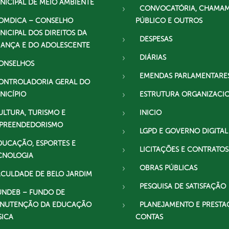
NICIPAL DE MEIO AMBIENTE
CONVOCATÓRIA, CHAMA
OMDICA – CONSELHO
PÚBLICO E OUTROS
NICIPAL DOS DIREITOS DA
DESPESAS
IANÇA E DO ADOLESCENTE
DIÁRIAS
ONSELHOS
EMENDAS PARLAMENTARE
ONTROLADORIA GERAL DO
NICÍPIO
ESTRUTURA ORGANIZACI
ULTURA, TURISMO E
INICIO
PREENDEDORISMO
LGPD E GOVERNO DIGITAL
DUCAÇÃO, ESPORTES E
LICITAÇÕES E CONTRATOS
CNOLOGIA
OBRAS PÚBLICAS
ACULDADE DE BELO JARDIM
PESQUISA DE SATISFAÇÃO
UNDEB – FUNDO DE
NUTENÇÃO DA EDUCAÇÃO
PLANEJAMENTO E PRESTA
SICA
CONTAS