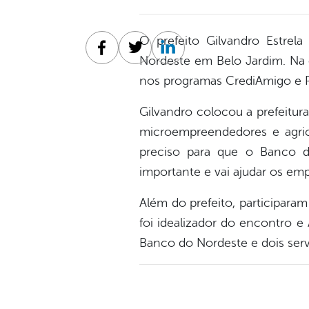
O prefeito Gilvandro Estrel
Facebook
Twitter
Linkedin
Nordeste em Belo Jardim. Na oc
nos programas CrediAmigo e 
Gilvandro colocou a prefeitur
microempreendedores e agricu
preciso para que o Banco do
importante e vai ajudar os em
Além do prefeito, participaram
foi idealizador do encontro e
Banco do Nordeste e dois servi