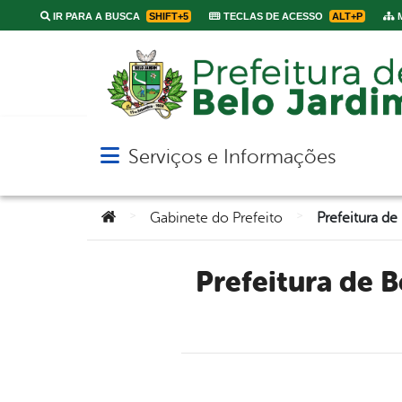
IR PARA A BUSCA
SHIFT+5
TECLAS DE ACESSO
ALT+P
M
Serviços e Informações
Abrir menu principal de navegação
Você está aqui:
>
>
Gabinete do Prefeito
Prefeitura de Belo Jardim discute com o Banco do Nordeste