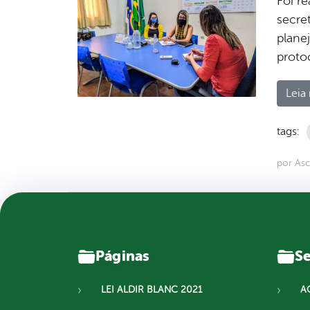
Foi re
secre
plane
proto
Leia 
tags:
por As
Páginas
Se
LEI ALDIR BLANC 2021
A