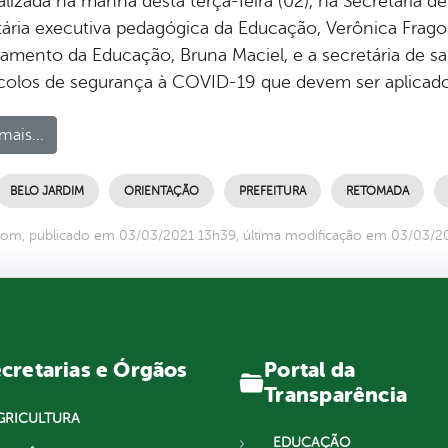
alizada na manhã desta terça-feira (02), na Secretaria 
tária executiva pedagógica da Educação, Verônica Fragos
jamento da Educação, Bruna Maciel, e a secretária de sa
colos de segurança à COVID-19 que devem ser aplicad
mais...
BELO JARDIM
ORIENTAÇÃO
PREFEITURA
RETOMADA
com, publicado em 03/03/2021 13h39, última modificação em 03/03/2
Portal da
cretarias e Órgãos
Transparência
GRICULTURA
EDUCAÇÃO