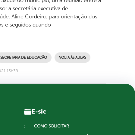
de Saúde do município, uma reunião entre a
o; a secretária executiva de
úde, Aline Cordeiro, para orientação dos
os e seguidos quando
SECRETARIA DE EDUCAÇÃO
VOLTA ÀS AULAS
021 13h39
E-sic
COMO SOLICITAR