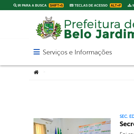
IR PARA A BUSCA
SHIFT+5
TECLAS DE ACESSO
ALT+P
M
Serviços e Informações
Abrir menu principal de navegação
Você está aqui:
>
SEC. 
Secr