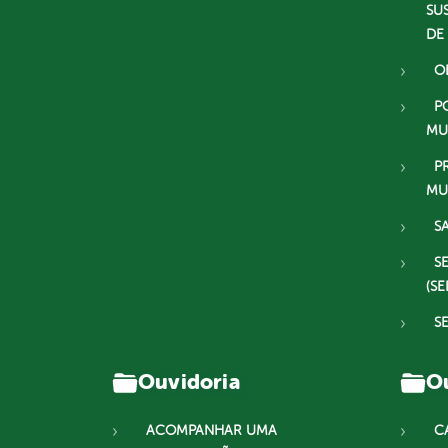
SU
DE
O
P
MU
P
MU
S
S
(SE
S
Ouvidoria
Ou
ACOMPANHAR UMA
C