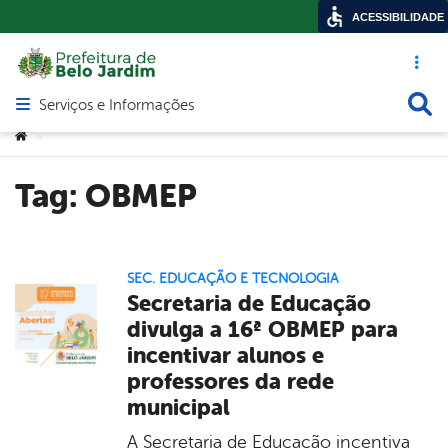
ACESSIBILIDADE
Acesso ráp
Busca
Serviços e Informações
Abrir menu principal de navegação
Você está aqui:
>
Tag:
OBMEP
SEC. EDUCAÇÃO E TECNOLOGIA
Secretaria de Educação
divulga a 16ª OBMEP para
incentivar alunos e
professores da rede
municipal
A Secretaria de Educação incentiva