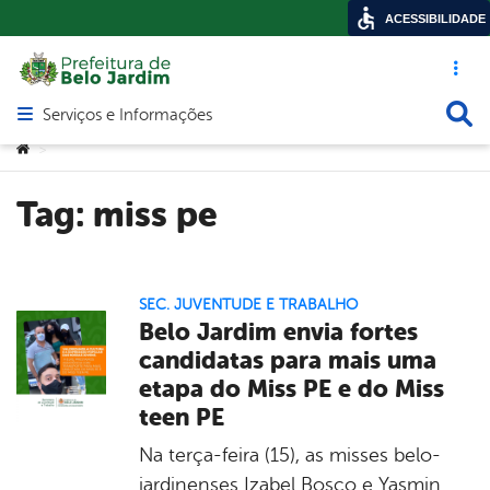
ACESSIBILIDADE
Acesso ráp
Busca
Serviços e Informações
Abrir menu principal de navegação
Você está aqui:
>
Tag:
miss pe
SEC. JUVENTUDE E TRABALHO
Belo Jardim envia fortes
candidatas para mais uma
etapa do Miss PE e do Miss
teen PE
Na terça-feira (15), as misses belo-
jardinenses Izabel Bosco e Yasmin