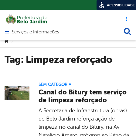
ACESSIBILIDADE
Acesso ráp
Busca
Serviços e Informações
Abrir menu principal de navegação
Você está aqui:
>
Tag:
Limpeza reforçado
SEM CATEGORIA
Canal do Bitury tem serviço
de limpeza reforçado
A Secretaria de Infraestrutura (obras)
de Belo Jardim reforça ação de
limpeza no canal do Bitury, na Av
Natalício Amaro, próximo ao Pátio da