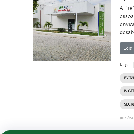
A Pre
casos
enviou
desab
Leia 
tags:
EVIT
IV GE
SECRE
por Asc