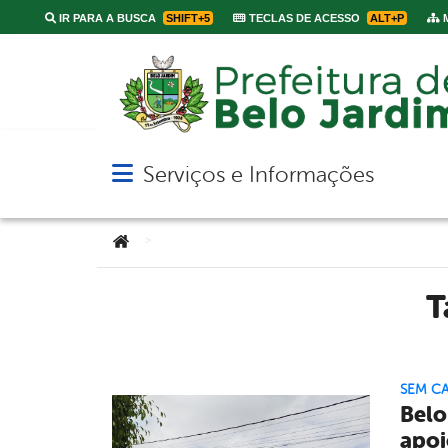
IR PARA A BUSCA
SHIFT+5
TECLAS DE ACESSO
ALT+P
M
Serviços e Informações
Abrir menu principal de navegação
Você está aqui:
>
SEM C
Belo
apoi