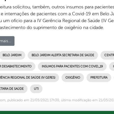
feitura solicitou, também, outros insumos para pacie
 e internações de pacientes com a Covid-19 em Belo Jar
 um ofício para a IV Gerência Regional de Saúde (IV Ger
astecimento do suprimento de oxigênio na cidade.
mais...
BELO JARDIM
BELO JARDIM ALERTA SECRETARIA DE SAÚDE
CENTR
AR DESABASTECIMENTO
INSUMOS PARA PACIENTES COM COVID_19
RÊNCIA REGIONAL DE SAÚDE (IV GERES)
OXIGÊNIO
PREFEITURA
TARIA DE SAÚDE
UTI
om, publicado em 21/05/2021 17h30, última modificação em 21/05/20