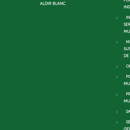
PO
ALDIR BLANC
IN
I
SE
MU
M
SU
DE
O
P
MU
P
MU
S
S
(SE