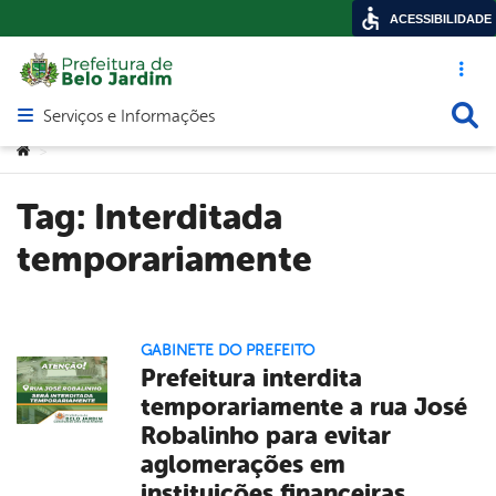
ACESSIBILIDADE
Acesso ráp
Busca
Serviços e Informações
Abrir menu principal de navegação
Você está aqui:
>
Tag:
Interditada
temporariamente
GABINETE DO PREFEITO
Prefeitura interdita
temporariamente a rua José
Robalinho para evitar
aglomerações em
instituições financeiras