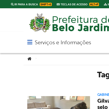
IR PARA A BUSCA
SHIFT+5
TECLAS DE ACESSO
ALT+P
M
Serviços e Informações
Abrir menu principal de navegação
Você está aqui:
>
Ta
GABINE
Gilv
selo