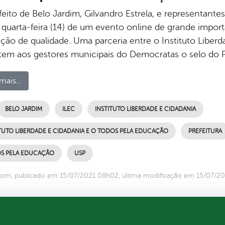
eito de Belo Jardim, Gilvandro Estrela, e representante
 quarta-feira (14) de um evento online de grande impor
ção de qualidade. Uma parceria entre o Instituto Liber
tem aos gestores municipais do Democratas o selo do
mais...
BELO JARDIM
ILEC
INSTITUTO LIBERDADE E CIDADANIA
TUTO LIBERDADE E CIDADANIA E O TODOS PELA EDUCAÇÃO
PREFEITURA
S PELA EDUCAÇÃO
USP
com, publicado em 15/07/2021 08h02, última modificação em 15/07/2