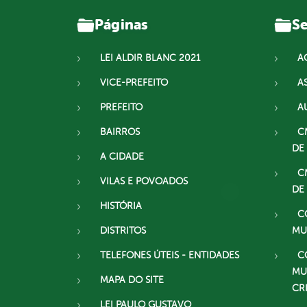
Páginas
Se
LEI ALDIR BLANC 2021
A
VICE-PREFEITO
A
PREFEITO
A
BAIRROS
C
DE
A CIDADE
C
VILAS E POVOADOS
DE
HISTÓRIA
C
DISTRITOS
MU
TELEFONES ÚTEIS - ENTIDADES
C
MU
MAPA DO SITE
CR
LEI PAULO GUSTAVO