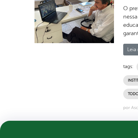
O pref
nessa
educa
garan
Leia 
tags:
INSTI
TODO
por As