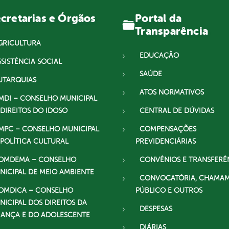
Portal da
cretarias e Órgãos
Transparência
GRICULTURA
EDUCAÇÃO
SSISTÊNCIA SOCIAL
SAÚDE
UTARQUIAS
ATOS NORMATIVOS
MDI – CONSELHO MUNICIPAL
 DIREITOS DO IDOSO
CENTRAL DE DÚVIDAS
MPC – CONSELHO MUNICIPAL
COMPENSAÇÕES
 POLÍTICA CULTURAL
PREVIDENCIÁRIAS
OMDEMA – CONSELHO
CONVÊNIOS E TRANSFERÊ
NICIPAL DE MEIO AMBIENTE
CONVOCATÓRIA, CHAMA
OMDICA – CONSELHO
PÚBLICO E OUTROS
NICIPAL DOS DIREITOS DA
DESPESAS
IANÇA E DO ADOLESCENTE
DIÁRIAS