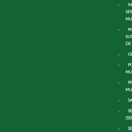
I
SE
MU
M
SU
DE
O
P
MU
P
MU
S
S
(SE
S