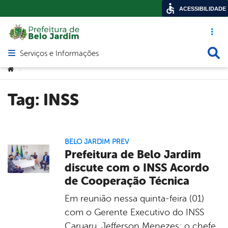
ACESSIBILIDADE
Acesso ráp
Busca
Serviços e Informações
Abrir menu principal de navegação
Você está aqui:
>
Tag:
INSS
BELO JARDIM PREV
Prefeitura de Belo Jardim
discute com o INSS Acordo
de Cooperação Técnica
Em reunião nessa quinta-feira (01)
com o Gerente Executivo do INSS
Caruaru, Jefferson Menezes; o chefe