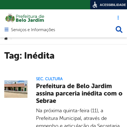
ACESSIBILIDADE
Acesso ráp
Busca
Serviços e Informações
Abrir menu principal de navegação
Você está aqui:
>
Tag:
Inédita
SEC. CULTURA
Prefeitura de Belo Jardim
assina parceria inédita com o
Sebrae
Na próxima quinta-feira (11), a
Prefeitura Municipal, através de
empenho e articulação da Secretaria