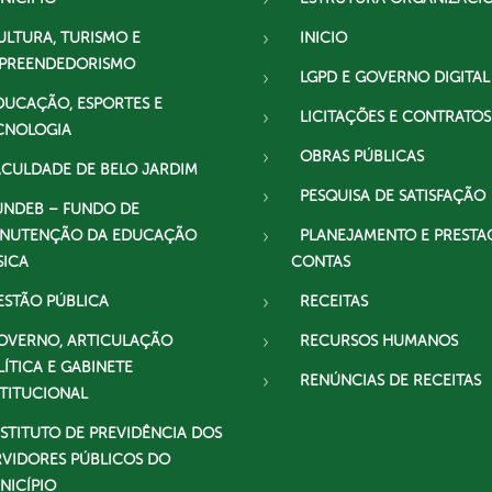
ULTURA, TURISMO E
INICIO
PREENDEDORISMO
LGPD E GOVERNO DIGITAL
DUCAÇÃO, ESPORTES E
LICITAÇÕES E CONTRATOS
CNOLOGIA
OBRAS PÚBLICAS
ACULDADE DE BELO JARDIM
PESQUISA DE SATISFAÇÃO
UNDEB – FUNDO DE
NUTENÇÃO DA EDUCAÇÃO
PLANEJAMENTO E PRESTA
SICA
CONTAS
ESTÃO PÚBLICA
RECEITAS
OVERNO, ARTICULAÇÃO
RECURSOS HUMANOS
LÍTICA E GABINETE
RENÚNCIAS DE RECEITAS
STITUCIONAL
NSTITUTO DE PREVIDÊNCIA DOS
RVIDORES PÚBLICOS DO
NICÍPIO