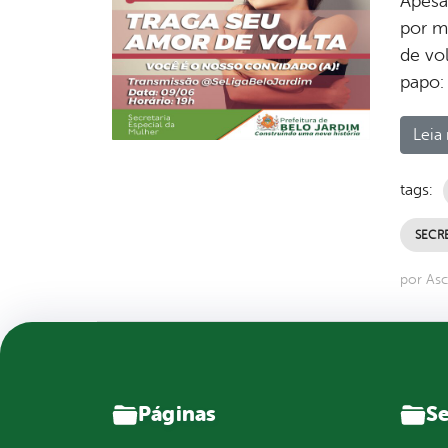
Apesar
por me
de vo
papo: 
Leia 
tags:
SECRE
por As
Páginas
Se