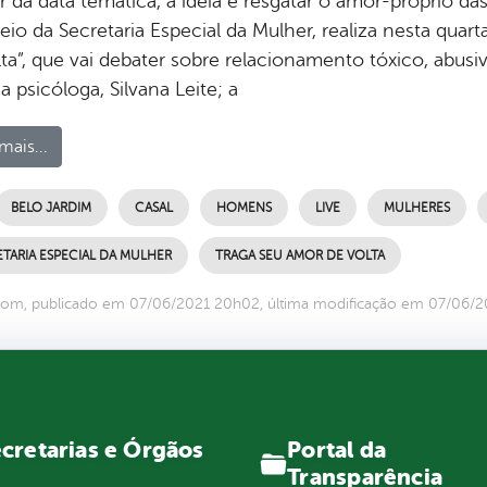
 da data temática, a ideia é resgatar o amor-próprio da
io da Secretaria Especial da Mulher, realiza nesta quarta
lta”, que vai debater sobre relacionamento tóxico, abusi
a psicóloga, Silvana Leite; a
mais...
BELO JARDIM
CASAL
HOMENS
LIVE
MULHERES
TARIA ESPECIAL DA MULHER
TRAGA SEU AMOR DE VOLTA
com, publicado em 07/06/2021 20h02, última modificação em 07/06/
Portal da
cretarias e Órgãos
Transparência