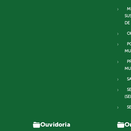
M
SU
DE
O
P
MU
P
MU
S
S
(SE
S
Ouvidoria
Ou