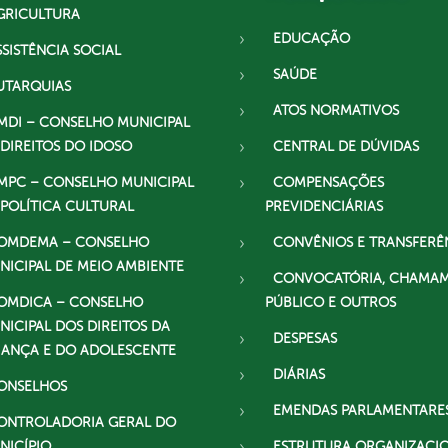
GRICULTURA
EDUCAÇÃO
SSISTÊNCIA SOCIAL
SAÚDE
UTARQUIAS
ATOS NORMATIVOS
MDI – CONSELHO MUNICIPAL
 DIREITOS DO IDOSO
CENTRAL DE DÚVIDAS
MPC – CONSELHO MUNICIPAL
COMPENSAÇÕES
 POLÍTICA CULTURAL
PREVIDENCIÁRIAS
OMDEMA – CONSELHO
CONVÊNIOS E TRANSFERÊ
NICIPAL DE MEIO AMBIENTE
CONVOCATÓRIA, CHAMA
OMDICA – CONSELHO
PÚBLICO E OUTROS
NICIPAL DOS DIREITOS DA
DESPESAS
IANÇA E DO ADOLESCENTE
DIÁRIAS
ONSELHOS
EMENDAS PARLAMENTARE
ONTROLADORIA GERAL DO
NICÍPIO
ESTRUTURA ORGANIZACI