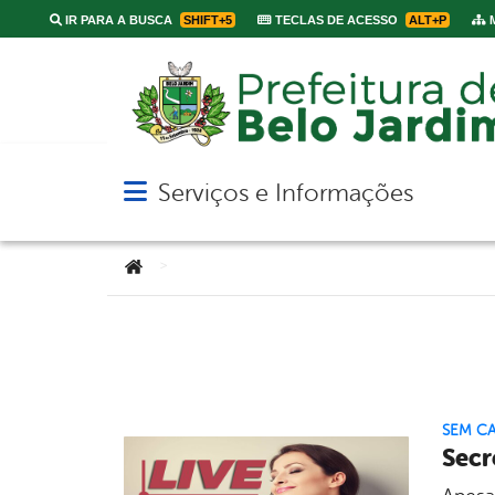
IR PARA A BUSCA
SHIFT+5
TECLAS DE ACESSO
ALT+P
M
Serviços e Informações
Abrir menu principal de navegação
Você está aqui:
>
SEM C
Secr