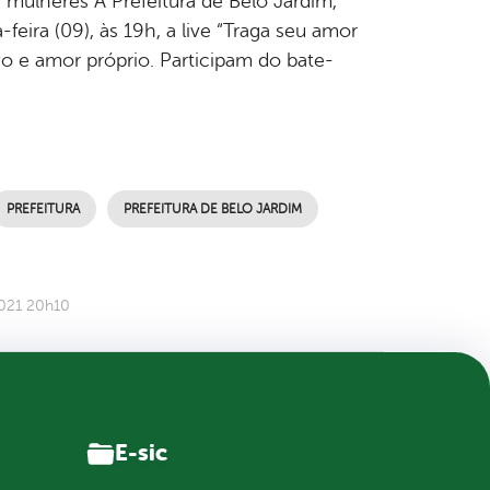
s mulheres A Prefeitura de Belo Jardim,
-feira (09), às 19h, a live “Traga seu amor
vo e amor próprio. Participam do bate-
PREFEITURA
PREFEITURA DE BELO JARDIM
2021 20h10
E-sic