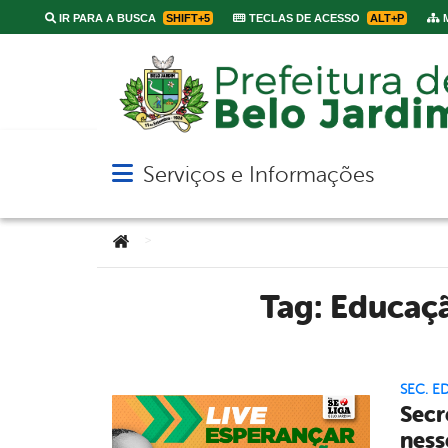
IR PARA A BUSCA
SHIFT+5
TECLAS DE ACESSO
ALT+P
M
Serviços e Informações
Abrir menu principal de navegação
Você está aqui:
>
Tag:
Educaçã
SEC. 
Secr
ness