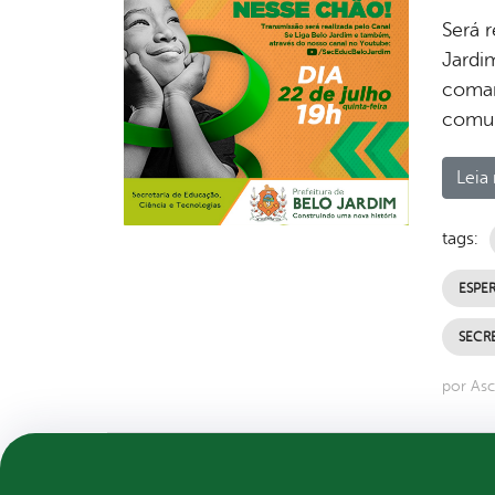
Será r
Jardi
coman
comun
Leia 
tags:
ESPE
SECR
por As