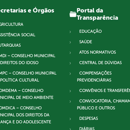
Portal da
cretarias e Órgãos
Transparência
GRICULTURA
EDUCAÇÃO
SSISTÊNCIA SOCIAL
SAÚDE
UTARQUIAS
ATOS NORMATIVOS
MDI – CONSELHO MUNICIPAL
 DIREITOS DO IDOSO
CENTRAL DE DÚVIDAS
MPC – CONSELHO MUNICIPAL
COMPENSAÇÕES
 POLÍTICA CULTURAL
PREVIDENCIÁRIAS
OMDEMA – CONSELHO
CONVÊNIOS E TRANSFERÊ
NICIPAL DE MEIO AMBIENTE
CONVOCATÓRIA, CHAMA
OMDICA – CONSELHO
PÚBLICO E OUTROS
NICIPAL DOS DIREITOS DA
DESPESAS
IANÇA E DO ADOLESCENTE
DIÁRIAS