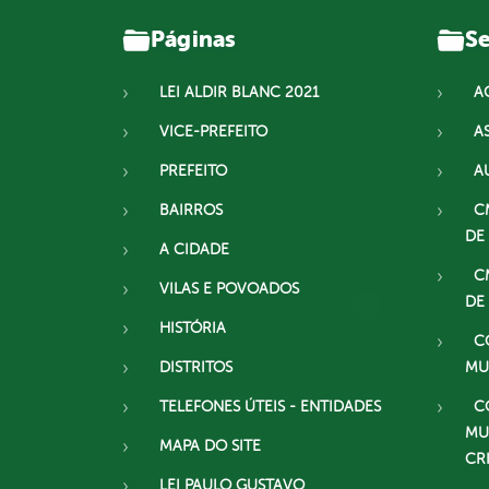
Páginas
Se
LEI ALDIR BLANC 2021
A
VICE-PREFEITO
A
PREFEITO
A
BAIRROS
C
DE
A CIDADE
C
VILAS E POVOADOS
DE
HISTÓRIA
C
DISTRITOS
MU
TELEFONES ÚTEIS - ENTIDADES
C
MU
MAPA DO SITE
CR
LEI PAULO GUSTAVO