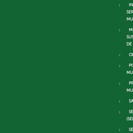
I
SE
MU
M
SU
DE
O
P
MU
P
MU
S
S
(SE
S